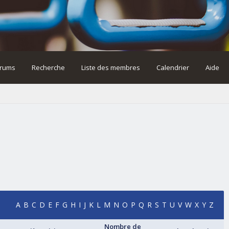
rums
Recherche
Liste des membres
Calendrier
Aide
A
B
C
D
E
F
G
H
I
J
K
L
M
N
O
P
Q
R
S
T
U
V
W
X
Y
Z
Nombre de