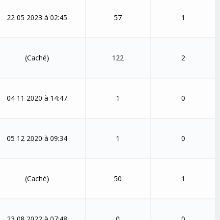
22 05 2023 à 02:45
57
1
(Caché)
122
2
04 11 2020 à 14:47
1
0
05 12 2020 à 09:34
1
0
(Caché)
50
1
23 08 2022 à 07:48
0
0