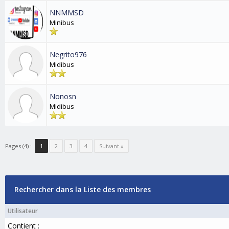
NNMMSD
Minibus
Negrito976
Midibus
Nonosn
Midibus
Pages (4) :
1
2
3
4
Suivant »
Rechercher dans la Liste des membres
Utilisateur
Contient :