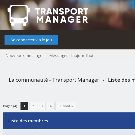
Se connecter via le Jeu
Nouveaux messages
Messages d’aujourd’hui
La communauté - Transport Manager
›
Liste des
Pages (4) :
1
2
3
4
Suivant »
Liste des membres