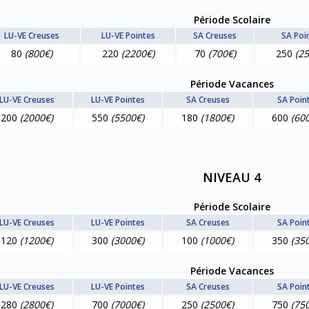
Période Scolaire
LU-VE Creuses
LU-VE Pointes
SA Creuses
SA Poi
80
(800€)
220
(2200€)
70
(700€)
250
(2
Période Vacances
LU-VE Creuses
LU-VE Pointes
SA Creuses
SA Poin
200
(2000€)
550
(5500€)
180
(1800€)
600
(60
NIVEAU 4
Période Scolaire
LU-VE Creuses
LU-VE Pointes
SA Creuses
SA Poin
120
(1200€)
300
(3000€)
100
(1000€)
350
(35
Période Vacances
LU-VE Creuses
LU-VE Pointes
SA Creuses
SA Poin
280
(2800€)
700
(7000€)
250
(2500€)
750
(75