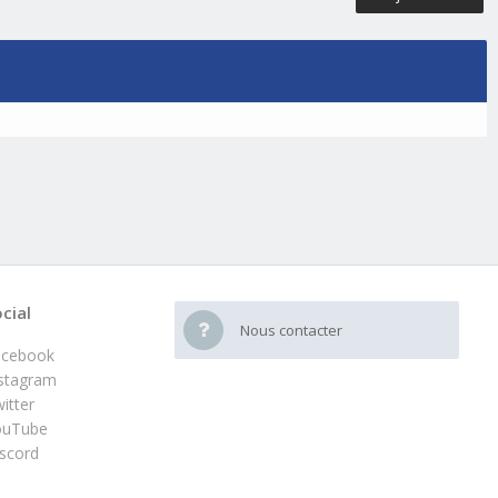
cial
Nous contacter
acebook
stagram
itter
ouTube
scord