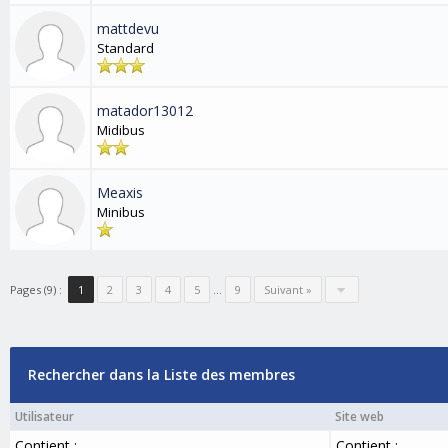
mattdevu
Standard
matador13012
Midibus
Meaxis
Minibus
Pages (9) :
1
2
3
4
5
…
9
Suivant »
Rechercher dans la Liste des membres
Utilisateur
Site web
Contient :
Contient :