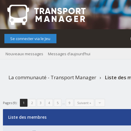
Se connecter via le Jeu
Nouveaux messages
Messages d’aujourd’hui
La communauté - Transport Manager
›
Liste des
Pages (9) :
1
2
3
4
5
…
9
Suivant »
Liste des membres