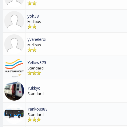
yoh38
Midibus
yvaneleroi
Midibus
Yellow375
Standard
Yukkyo
Standard
Yankous88
Standard