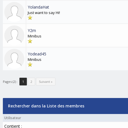
YolandaHat
Just want to say Hi!
Y2m
Minibus
Yodead45
Minibus
Pages (2) :
1
2
Suivant »
Rechercher dans la Liste des membres
Utilisateur
Contient :