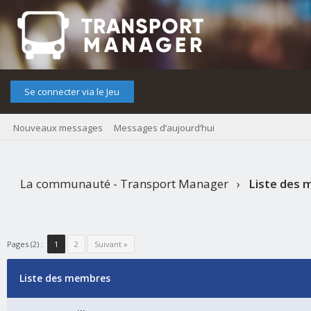
Se connecter via le Jeu
Nouveaux messages
Messages d’aujourd’hui
La communauté - Transport Manager
›
Liste des
Pages (2) :
1
2
Suivant »
Liste des membres