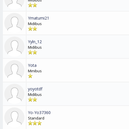
Midibus
Ymatumi21
Midibus
Yyln_12
Midibus
Yota
Minibus
yoyotdf
Midibus
Yo-Yo37360
Standard