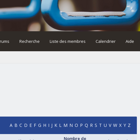
rums
Recherche
Liste des membres
Calendrier
Aide
A
B
C
D
E
F
G
H
I
J
K
L
M
N
O
P
Q
R
S
T
U
V
W
X
Y
Z
Nombre de