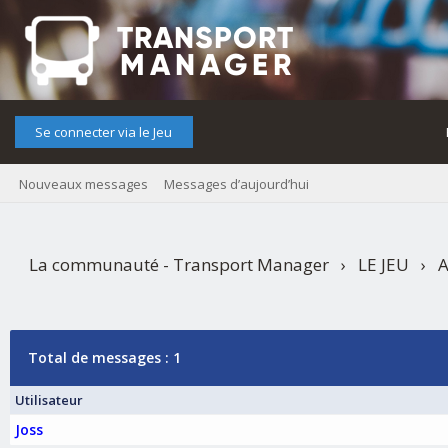
Se connecter via le Jeu
Nouveaux messages
Messages d’aujourd’hui
La communauté - Transport Manager
›
LE JEU
›
A
Organisatrice
›
[ÉTÉ 2025] LIGNE SPÉCIALE 810 - N
Total de messages : 1
Utilisateur
Joss