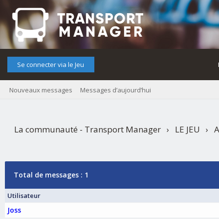
Se connecter via le Jeu
Nouveaux messages
Messages d’aujourd’hui
La communauté - Transport Manager
›
LE JEU
›
A
Organisatrice
›
[ÉTÉ 2025] LIGNE SPÉCIALE 809 -
Total de messages : 1
Utilisateur
Joss