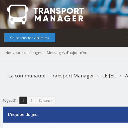
Se connecter via le Jeu
Nouveaux messages
Messages d’aujourd’hui
La communauté - Transport Manager
›
LE JEU
›
A
Pages (2) :
1
2
Suivant »
L'équipe du jeu