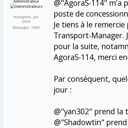
@"AgoraS-114" m'a pr
Administrateur
poste de concessionn
Inscription : Jun
Je tiens à le remerci
2018
Messages : 1629
Transport-Manager. J
pour la suite, notam
AgoraS-114, merci enc
Par conséquent, quel
jour :
@"yan302" prend la t
@"Shadowtin" prend l