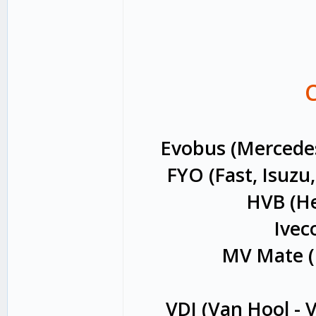
Evobus (Mercedes 
FYO (Fast, Isuzu
HVB (He
Ivec
MV Mate (M
VDI (Van Hool - VD