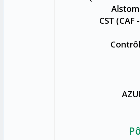
Alstom
CST (CAF -
Contrôl
AZUR
Pô