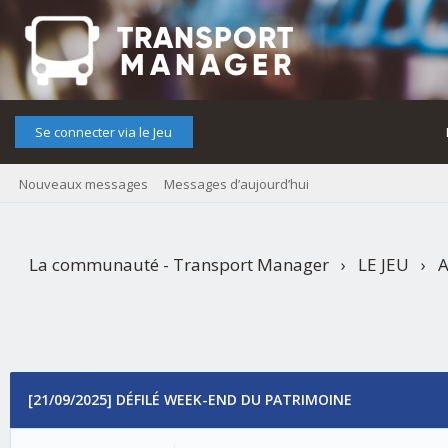
Se connecter via le Jeu
Nouveaux messages
Messages d’aujourd’hui
La communauté - Transport Manager
›
LE JEU
›
A
Organisatrice
›
[21/09/2025] DÉFILÉ WEEK-EN
[21/09/2025] DÉFILÉ WEEK-END DU PATRIMOINE