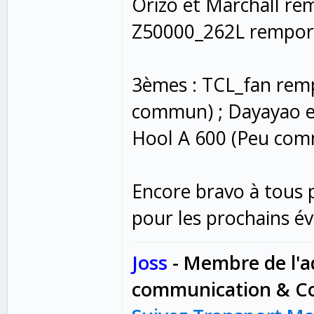
Orizo et Marchall re
Z50000_262L remport
3èmes : TCL_fan rem
commun) ; Dayayao e
Hool A 600 (Peu co
Encore bravo à tous 
pour les prochains é
Joss
-
Membre de l'a
communication & Co