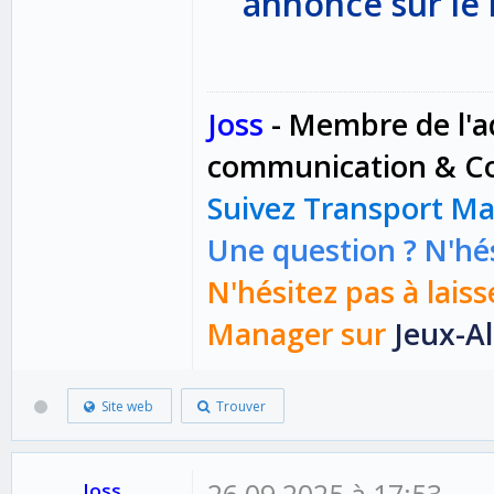
annonce sur le 
Joss
-
Membre de l'a
communication & Co
Suivez Transport M
Une question ? N'hés
N'hésitez pas à laiss
Manager sur
Jeux-Al
Site web
Trouver
26 09 2025 à 17:53
Joss